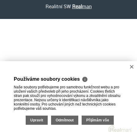
Realitní SW
Real
man
×
Používáme soubory cookies
ℹ
Naše soubory potřebujeme pro samotnou funkčnost webu a pro
uložení vašich předvoleb při jeho procházení. Cookies třetích
stran pak slouží pro vyhodnocování výkonu a zkvalitnění obsahu
prezentace. Nejsou určeny k identifikaci návštěvníka jako
konkrétní osoby. Pro uchování jiných než technických cookies
potřebujeme váš souhlas.
Upravit
Odmítnout
Přijímám vše