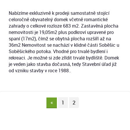
Nabízíme exkluzivně k prodeji samostatně stojící
celoročně obyvatelný domek včetně romantické
zahrady o celkové rozloze 683 m2. Zastavěná plocha
nemovitosti je 19,05m2 plus podkroví upravené pro
spaní (17m2), čímž se obytná plocha rozšíří až na
36m2 Nemovitost se nachází v klidné části Soběšic u
Soběšického potoka. Vhodné pro trvalé bydlení i
rekreaci. Je možné si zde zřídit trvalé bydliště. Domek
je veden jako stavba dočasná, tedy Stavební úřad již
od vzniku stavby v roce 1988..
«
1
2