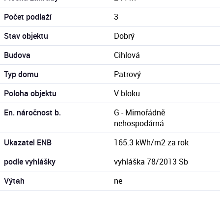
Počet podlaží
3
Stav objektu
Dobrý
Budova
Cihlová
Typ domu
Patrový
Poloha objektu
V bloku
En. náročnost b.
G - Mimořádně
nehospodárná
Ukazatel ENB
165.3 kWh/m2 za rok
podle vyhlášky
vyhláška 78/2013 Sb
Výtah
ne