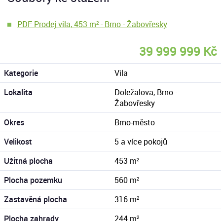
PDF Prodej vila, 453 m² - Brno - Žabovřesky
39 999 999 Kč
Kategorie
Vila
Lokalita
Doležalova, Brno -
Žabovřesky
Okres
Brno-město
Velikost
5 a více pokojů
Užitná plocha
453 m²
Plocha pozemku
560 m²
Zastavěná plocha
316 m²
Plocha zahrady
244 m²