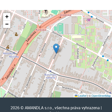
+
−
Leaflet
|
©
OpenStreetMap
2026 © AMANDLA s.r.o., všechna práva vyhrazena |