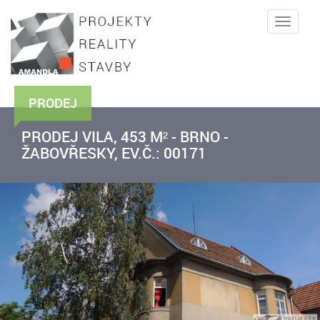
Toggle
naviga
PRODEJ
PRODEJ VILA, 453 M² - BRNO -
ŽABOVŘESKY, EV.Č.: 00171