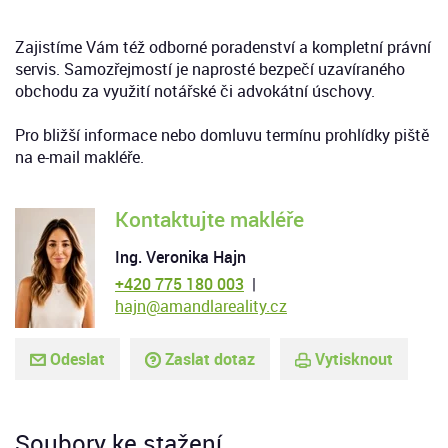
Zajistíme Vám též odborné poradenství a kompletní právní
servis. Samozřejmostí je naprosté bezpečí uzavíraného
obchodu za využití notářské či advokátní úschovy.
Pro bližší informace nebo domluvu termínu prohlídky piště
na e-mail makléře.
Kontaktujte makléře
Ing. Veronika Hajn
+420 775 180 003
|
hajn@amandlareality.cz
Odeslat
Zaslat dotaz
Vytisknout
Soubory ke stažení