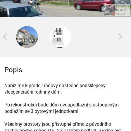
Popis
Nabízíme k prodeji řadový částečně podsklepený
vícegenerační rodinný dům.
Po rekonstrukci bude dům dvoupodlažní s ustoupeným
podlažím se 3 bytovými jednotkami.
Všechny prostory jsou přístupné přímo z původního
zachovaného schodiště. Na každém podlaží je jeden byt.