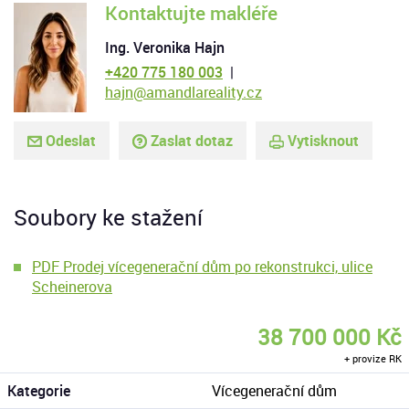
Kontaktujte makléře
Ing. Veronika Hajn
+420 775 180 003
|
hajn@amandlareality.cz
Odeslat
Zaslat dotaz
Vytisknout
Soubory ke stažení
PDF Prodej vícegenerační dům po rekonstrukci, ulice
Scheinerova
38 700 000 Kč
+ provize RK
Kategorie
Vícegenerační dům