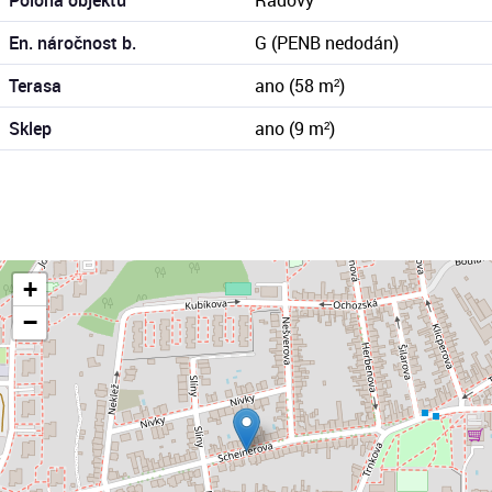
En. náročnost b.
G (PENB nedodán)
Terasa
ano (58 m²)
Sklep
ano (9 m²)
+
−