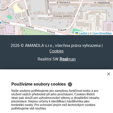
Leaflet
|
©
OpenStreetMap
2026 © AMANDLA s.r.o., všechna práva vyhrazena |
Cookies
Realitní SW
Real
man
×
Používáme soubory cookies
ℹ
Naše soubory potřebujeme pro samotnou funkčnost webu a pro
uložení vašich předvoleb při jeho procházení. Cookies třetích
stran pak slouží pro vyhodnocování výkonu a zkvalitnění obsahu
prezentace. Nejsou určeny k identifikaci návštěvníka jako
konkrétní osoby. Pro uchování jiných než technických cookies
potřebujeme váš souhlas.