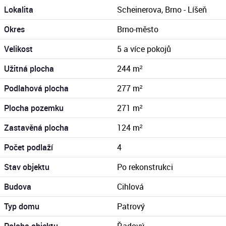
Lokalita
Scheinerova, Brno - Líšeň
Okres
Brno-město
Velikost
5 a více pokojů
Užitná plocha
244 m²
Podlahová plocha
277 m²
Plocha pozemku
271 m²
Zastavěná plocha
124 m²
Počet podlaží
4
Stav objektu
Po rekonstrukci
Budova
Cihlová
Typ domu
Patrový
Poloha objektu
Řadový