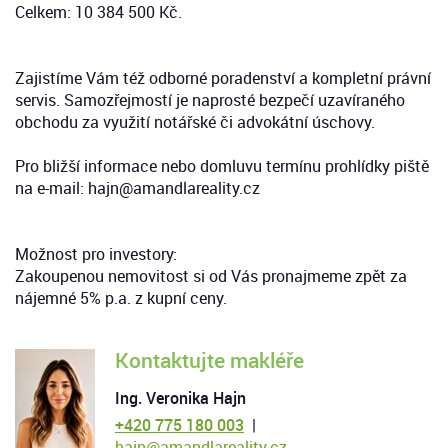
Celkem: 10 384 500 Kč.
Zajistíme Vám též odborné poradenství a kompletní právní
servis. Samozřejmostí je naprosté bezpečí uzavíraného
obchodu za využití notářské či advokátní úschovy.
Pro bližší informace nebo domluvu termínu prohlídky piště
na e-mail:
hajn@amandlareality.cz
Možnost pro investory:
Zakoupenou nemovitost si od Vás pronajmeme zpět za
nájemné 5% p.a. z kupní ceny.
Kontaktujte makléře
Ing. Veronika Hajn
+420 775 180 003
|
hajn@amandlareality.cz