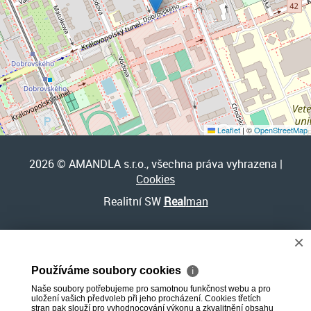
Leaflet
|
©
OpenStreetMap
2026 © AMANDLA s.r.o., všechna práva vyhrazena |
Cookies
Realitní SW
Real
man
×
Používáme soubory cookies
ℹ
Naše soubory potřebujeme pro samotnou funkčnost webu a pro
uložení vašich předvoleb při jeho procházení. Cookies třetích
stran pak slouží pro vyhodnocování výkonu a zkvalitnění obsahu