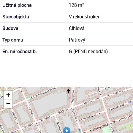
Užitná plocha
128 m²
Stav objektu
V rekonstrukci
Budova
Cihlová
Typ domu
Patrový
En. náročnost b.
G (PENB nedodán)
+
−