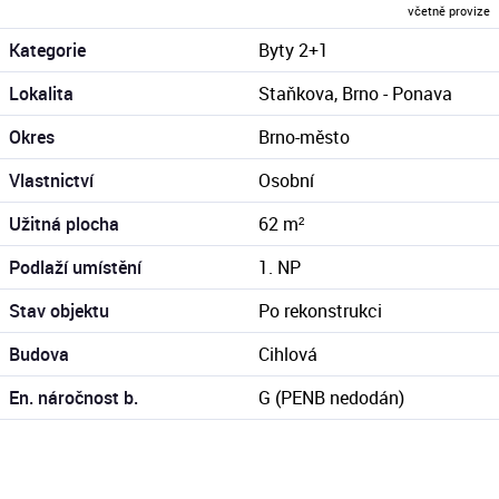
včetně provize
Kategorie
Byty 2+1
Lokalita
Staňkova, Brno - Ponava
Okres
Brno-město
Vlastnictví
Osobní
Užitná plocha
62 m²
Podlaží umístění
1. NP
Stav objektu
Po rekonstrukci
Budova
Cihlová
En. náročnost b.
G (PENB nedodán)