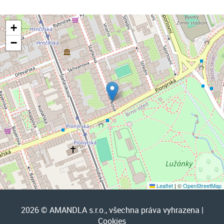
+
−
Leaflet
|
©
OpenStreetMap
2026 © AMANDLA s.r.o., všechna práva vyhrazena |
Cookies