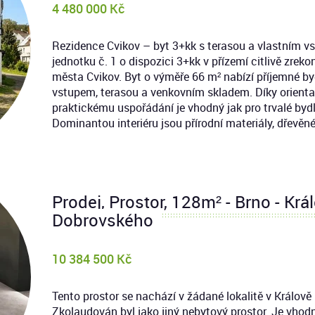
4 480 000 Kč
Rezidence Cvikov – byt 3+kk s terasou a vlastním v
jednotku č. 1 o dispozici 3+kk v přízemí citlivě zre
města Cvikov. Byt o výměře 66 m² nabízí příjemné b
vstupem, terasou a venkovním skladem. Díky orientac
praktickému uspořádání je vhodný jak pro trvalé bydle
Dominantou interiéru jsou přírodní materiály, dřevěné
Prodej, Prostor, 128m² - Brno - Král
Dobrovského
10 384 500 Kč
Tento prostor se nachází v žádané lokalitě v Králově 
Zkolaudován byl jako jiný nebytový prostor. Je vhodný