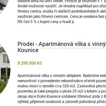
lokalitě Brna na ulici Veveří. Prostor je situován v 1
široké možnosti využití. Je vhodný například pro zříze
fitness centra, studia či dalších podnikatelských akt
využíván jako fitness centrum. Cena je uvedena bez p
RK činí 5 % z kupní ceny a hradí ji..
Prodej - Apartmánová vilka s vinný
Kounice
8 295 000 Kč
Apartmánová vilka s vinným sklípkem. Nabízíme exkl
nemovitost s provedením rekonstrukce včetně pozem
malou vinicí o výměře cca 320 m2. Zastavěná ploch
pozemku je také pergola o ploše 25 m2 s krbem a p
okraji obce Dolní Kounice vzdálené 20minut jízdy z B
výhled, příjemné soukromí a zároveň pohodový přístu