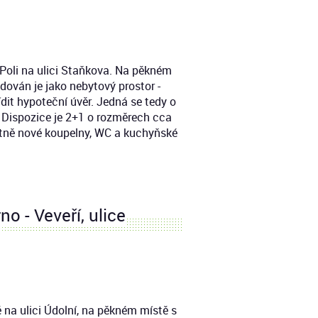
 Poli na ulici Staňkova. Na pěkném
ován je jako nebytový prostor -
řídit hypoteční úvěr. Jedná se tedy o
. Dispozice je 2+1 o rozměrech cca
etně nové koupelny, WC a kuchyňské
o - Veveří, ulice
ě na ulici Údolní, na pěkném místě s