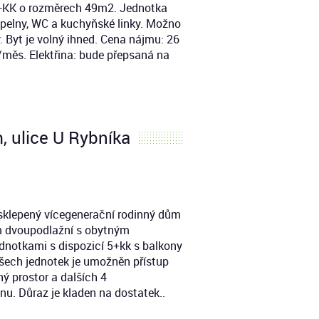
2+KK o rozměrech 49m2. Jednotka
upelny, WC a kuchyňské linky. Možno
 Byt je volný ihned. Cena nájmu: 26
měs. Elektřina: bude přepsaná na
, ulice U Rybníka
sklepený vícegenerační rodinný dům
m dvoupodlažní s obytným
dnotkami s dispozicí 5+kk s balkony
všech jednotek je umožněn přístup
ný prostor a dalších 4
u. Důraz je kladen na dostatek..