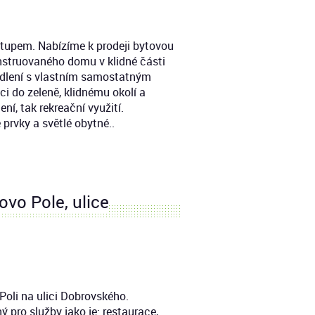
stupem. Nabízíme k prodeji bytovou
konstruovaného domu v klidné části
ydlení s vlastním samostatným
i do zeleně, klidnému okolí a
ní, tak rekreační využití.
 prvky a světlé obytné..
ovo Pole, ulice
Poli na ulici Dobrovského.
 pro služby jako je: restaurace,