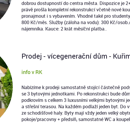
dobrou dostupností do centra města. Dispozice je 
právě prošla kompletní rekonstrukcí včetně nové ko
pronajmout i s vybavením. Vhodné také pro studenty.
800 Kč/měs. Služby (záloha na vodu): 300 Kč/osob./
nájemníka. Kauce: 2 krát měsíční platba..
Prodej - vícegenerační dům - Kuřim
info v RK
Nabízíme k prodeji samostatně stojící částečně pod
se 3 bytovými jednotkami. Po rekonstrukci bude dů
podkrovím s celkem 3 luxusními velkými bytovými je
a střešní terasou. Na každém podlaží jeden byt. Do 
ze schodišťové haly. Byty mají vždy jeden velký obyt
pokoje/pracovny + předsíň, samostatné WC a koupeln