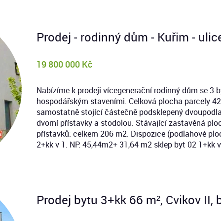
Prodej - rodinný dům - Kuřim - uli
19 800 000 Kč
Nabízíme k prodeji vícegenerační rodinný dům se 3 
hospodářským staveními. Celková plocha parcely 4
samostatně stojící částečně podsklepený dvoupodl
dvorní přístavky a stodolou. Stávající zastavěná pl
přístavků: celkem 206 m2. Dispozice (podlahové ploc
2+kk v 1. NP: 45,44m2+ 31,64 m2 sklep byt 02 1+kk v
Prodej bytu 3+kk 66 m², Cvikov II, b