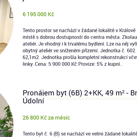
6 195 000 Kč
Tento prostor se nachází v žádané lokalitě v Králově
místě s dobrou dostupností do centra města. Zkolaud
ateliér. Je vhodný i k trvalému bydlení. Lze na něj vy
obytný ateliér ve sníženém přízemí. Jednotka č. 602
62,1m2. Jednotka prošla kompletní rekonstrukcí vč
linky. Cena: 5 900 000 Kč Provize: 5% z kupní..
Pronájem byt (6B) 2+KK, 49 m² - Brn
Údolní
26 800 Kč za měsíc
Tento byt č. 6 (B) se nachází ve velmi žádané lokalit