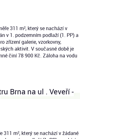
ěře 311 m², který se nachází v
ován v 1. podzemním podlaží (1. PP) a
o zřízení galerie, vzorkovny,
elských aktivit. V současné době je
mné činí 78 900 Kč. Záloha na vodu
u Brna na ul . Veveří -
e 311 m², který se nachází v žádané