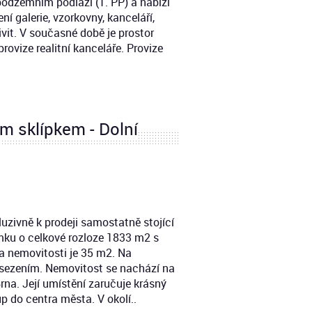
. podzemním podlaží (1. PP) a nabízí
ní galerie, vzorkovny, kanceláří,
ivit. V současné době je prostor
rovize realitní kanceláře. Provize
m sklípkem - Dolní
uzivně k prodeji samostatně stojící
ku o celkové rozloze 1833 m2 s
a nemovitosti je 35 m2. Na
osezením. Nemovitost se nachází na
rna. Její umístění zaručuje krásný
p do centra města. V okolí..